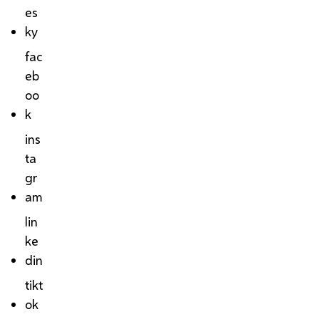
es
ky
fac
eb
oo
k
ins
ta
gr
am
lin
ke
din
tikt
ok