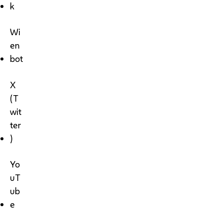
k
Wi
en
bot
X
(T
wit
ter
)
Yo
uT
ub
e