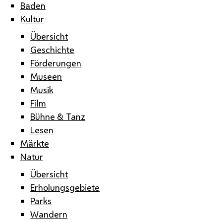
Baden
Kultur
Übersicht
Geschichte
Förderungen
Museen
Musik
Film
Bühne & Tanz
Lesen
Märkte
Natur
Übersicht
Erholungsgebiete
Parks
Wandern